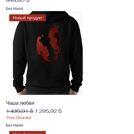
949,80 $
Без Налог
Новый продукт
Чаша любви
Обычная цена
Цена со скидкой
1 439,91 $
1 295,92 $
Yeni Ürünler
Без Налог