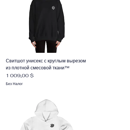
Свитшот унисекс с круглым вырезом
из плотной смесовой ткани™
Цена
1 009,00 $
Без Налог