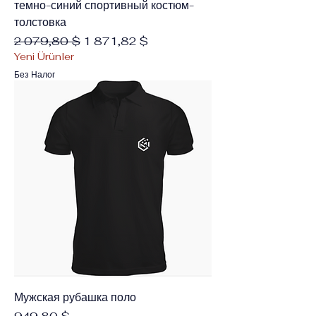
темно-синий спортивный костюм-
толстовка
Обычная цена
Цена со скидкой
2 079,80 $
1 871,82 $
Yeni Ürünler
Без Налог
Мужская рубашка поло
Цена