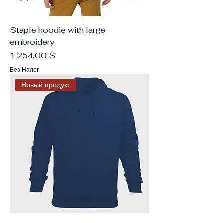
Staple hoodie with large
embroidery
Цена
1 254,00 $
Без Налог
Новый продукт