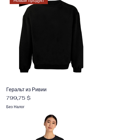
Новый продукт
Геральт из Ривии
Цена
799,75 $
Без Налог