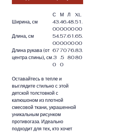
С
М
Л
XL
Ширина, см
43.
46.
48.
51.
00
00
00
00
Длина, см
54.
57.
61.
65.
00
00
00
00
Длина рукава (от
67
70
76.
83.
центра спины), см
.3
.5
80
80
0
0
Оставайтесь в тепле и
выглядите стильно с этой
детской толстовкой с
капюшоном из плотной
смесовой ткани, украшенной
уникальным рисунком
противогаза. Идеально
подходит для тех, кто хочет