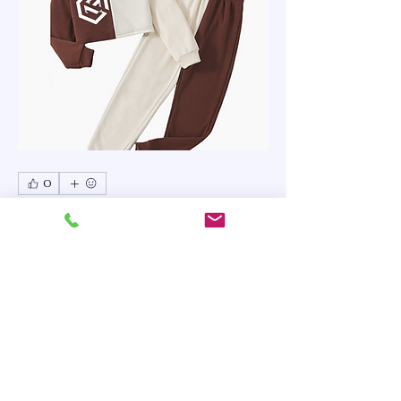
0
0
10
MY SWEET
CLOSET
Önerilen Gönderi
Katıl
Enver Türkay Erdaş
27 Eylül 2025
·
My Sweet
Closet Grubu
grubunda
paylaşım yaptı
Yönetici